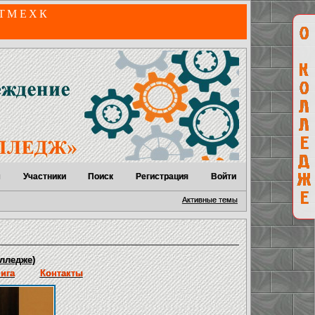
 ТМЕХК
м
Участники
Поиск
Регистрация
Войти
Активные темы
лледже)
нига
Контакты