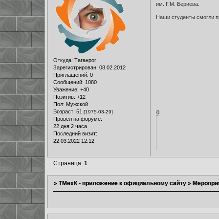
им. Г.М. Бериева.
Наши студенты смогли п
Откуда:
Таганрог
Зарегистрирован
: 08.02.2012
Приглашений:
0
Сообщений:
1080
Уважение:
+40
Позитив:
+12
Пол:
Мужской
Возраст:
51
[1975-03-29]
0
Провел на форуме:
22 дня 2 часа
Последний визит:
22.03.2022 12:12
Страница:
1
»
ТМехК - приложение к официальному сайту
»
Меропри