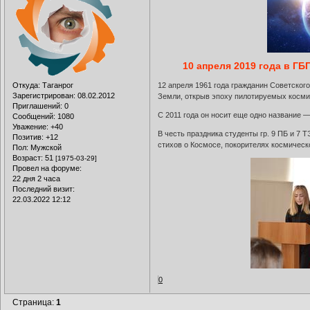
10 апреля 2019 года в Г
Откуда:
Таганрог
12 апреля 1961 года гражданин Советско
Зарегистрирован
: 08.02.2012
Земли, открыв эпоху пилотируемых косми
Приглашений:
0
С 2011 года он носит еще одно название — 
Сообщений:
1080
Уважение:
+40
В честь праздника студенты гр. 9 ПБ и 7 
Позитив:
+12
стихов о Космосе, покорителях космическ
Пол:
Мужской
Возраст:
51
[1975-03-29]
Провел на форуме:
22 дня 2 часа
Последний визит:
22.03.2022 12:12
0
Страница:
1