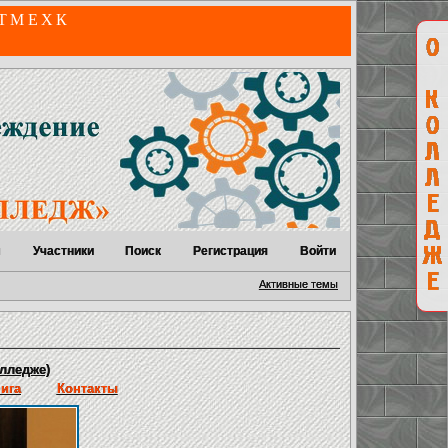
 ТМЕХК
м
Участники
Поиск
Регистрация
Войти
Активные темы
лледже)
нига
Контакты