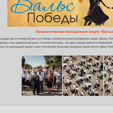
Патриотическая молодежная акция «Валь
площади уже в четвертый раз состоялась патриотическая молодежная акция «Вальс По
жились под знаменитый вальс «Синий платочек», это дань нашей памяти и безмерной
тва. Кульминацией акции стало исполнение большим сводным хором песни «День Поб