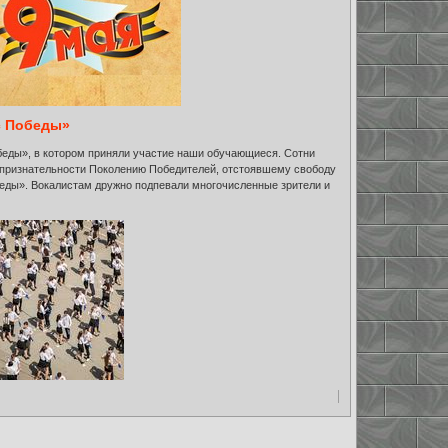
с Победы»
беды», в котором приняли участие наши обучающиеся. Сотни
 признательности Поколению Победителей, отстоявшему свободу
еды». Вокалистам дружно подпевали многочисленные зрители и