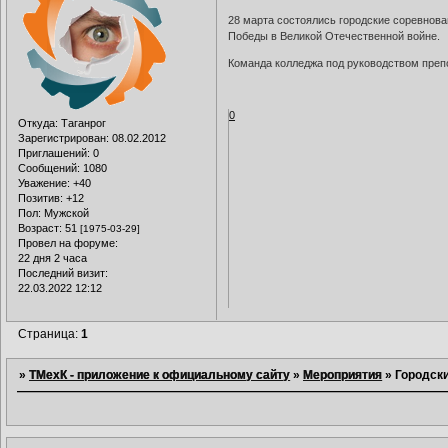
28 марта состоялись городские соревно
Победы в Великой Отечественной войне.
Команда колледжа под руководством препо
0
Откуда:
Таганрог
Зарегистрирован
: 08.02.2012
Приглашений:
0
Сообщений:
1080
Уважение:
+40
Позитив:
+12
Пол:
Мужской
Возраст:
51
[1975-03-29]
Провел на форуме:
22 дня 2 часа
Последний визит:
22.03.2022 12:12
Страница:
1
»
ТМехК - приложение к официальному сайту
»
Мероприятия
»
Городск