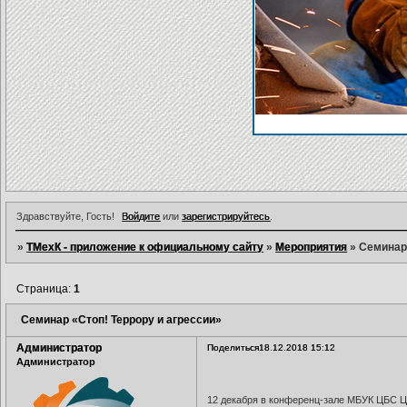
Здравствуйте, Гость!
Войдите
или
зарегистрируйтесь
.
»
ТМехК - приложение к официальному сайту
»
Мероприятия
»
Семинар 
Страница:
1
Семинар «Стоп! Террору и агрессии»
Администратор
Поделиться
18.12.2018 15:12
Администратор
12 декабря в конференц-зале МБУК ЦБС Ц