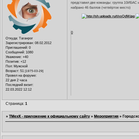
представил две команды: группа 10ИБАС и
набрано 46 баллов (четвёртое место)
0
Откуда:
Таганрог
Зарегистрирован
: 08.02.2012
Приглашений:
0
Сообщений:
1080
Уважение:
+40
Позитив:
+12
Пол:
Мужской
Возраст:
51
[1975-03-29]
Провел на форуме:
22 дня 2 часа
Последний визит:
22.03.2022 12:12
Страница:
1
»
ТМехК - приложение к официальному сайту
»
Мероприятия
»
Городско