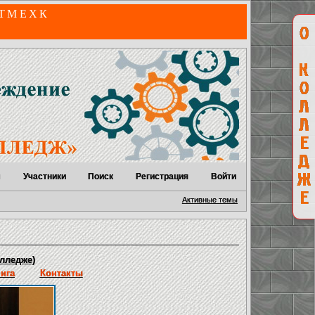
 ТМЕХК
м
Участники
Поиск
Регистрация
Войти
Активные темы
лледже)
нига
Контакты