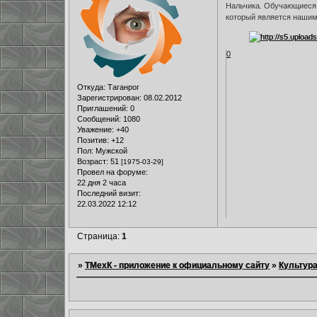
Нальчика. Обучающиеся 
который является нашим
0
Откуда:
Таганрог
Зарегистрирован
: 08.02.2012
Приглашений:
0
Сообщений:
1080
Уважение:
+40
Позитив:
+12
Пол:
Мужской
Возраст:
51
[1975-03-29]
Провел на форуме:
22 дня 2 часа
Последний визит:
22.03.2022 12:12
Страница:
1
»
ТМехК - приложение к официальному сайту
»
Культур