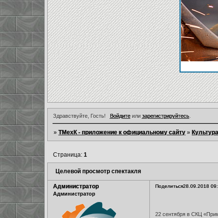
Здравствуйте, Гость!
Войдите
или
зарегистрируйтесь
.
»
ТМехК - приложение к официальному сайту
»
Культур
Страница:
1
Целевой просмотр спектакля
Администратор
Поделиться
28.09.2018 09
Администратор
22 сентября в СКЦ «При