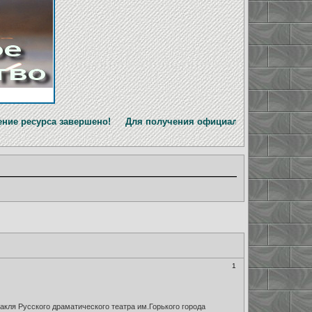
авершено! Для получения официальной информации перейдите 
1
кля Русского драматического театра им.Горького города