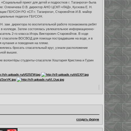
«Социальный приют для детей и подростков г. Таганрога» была
ие: Оленичева О.В. директор АНО ЦСКП «ЛАД», Кускова Е. Н.
ации ГБУСОН РО «СП г. Таганрога», Старовойтов И.В. майор
оциальные педагоги ГБУСОН.
.Н. зам. директора по воспитательной работе познакомила ребят
в в колледж. Затем состоялась увлекательное информационно-
сатель 2-го класса Игорь Викторович Старовойтов. В ходе
ют спасатели ВОСВОД для помощи пострадавшим на воде, и в
 купания и поведения на пляже.
жнялись бросать спасательный круг, узнали расположение
ьной вышке.
ие волонтёры студенты-спасатели Хоштария Кристина и Гурин
создать форум