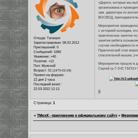
«Дороги, которые мы вы
организована и проведе
зам. директора по восп
ВОСВОД, преподаватель 
Мероприятие проводилось
с историей колледжа, е
практическое занятие по
Откуда:
Таганрог
занятия ребята познако
Зарегистрирован
: 08.02.2012
случае необходимости п
Приглашений:
0
Практический этап мероп
Сообщений:
1080
спасательной вышки, уч
Уважение:
+40
Позитив:
+12
Мероприятие прошло в д
Пол:
Мужской
Сергей гр.7-ЗЧС ГБПОУ 
Возраст:
51
[1975-03-29]
Провел на форуме:
22 дня 2 часа
Последний визит:
22.03.2022 12:12
0
Страница:
1
»
ТМехК - приложение к официальному сайту
»
Меропри