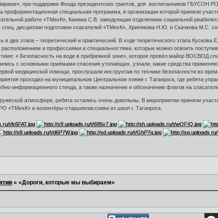
бираем», при поддержке Фонда президентских грантов, для воспитанников ГБУСОН РО 
на профориентационная специальная программа, в организации которой приняли участ
итательной работе «ТМехК», Канюка С.В. заведующая отделением социальной реабилит
спец. дисциплин подготовки спасателей «ТМехК», Хрипякова Н.Ю. и Скачкова М.С. с
 в два этапа – теоретический и практический. В ходе теоретического этапа Кускова Е
го расположением и профессиями и специальностями, которые можно освоить поступи
 теме: « Безопасность на воде в прибрежной зоне», которое провёл майор ВОСВОД спа
мились с основными приёмами спасения утопающих, узнали, какие средства применя
ервой медицинской помощи, прослушали инструктаж по технике безопасности во время
риятия проходил на муниципальном Центральном пляже г. Таганрога, где ребята упра
ебно-информационного стенда, а также назначение и обозначение флагов на спасател
ружеской атмосфере, ребята остались очень довольны. В мероприятии приняли участ
РО «ТМехК» и волонтёры-старшеклассники из школ г. Таганрога.
ятия
»
«Дороги, которые мы выбираем»