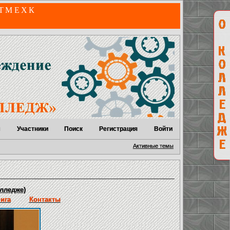
 ТМЕХК
м
Участники
Поиск
Регистрация
Войти
Активные темы
лледже)
нига
Контакты