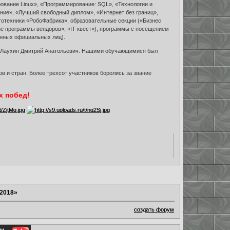
вание Linux», «Программирование: SQL», «Технологии и
ие», «Лучший свободный диплом», «Интернет без границ»,
тотехники «РобоФабрика», образовательные секции («Бизнес
ие программы вендоров», «IT-квест»), программы с посещением
ённых официальных лиц).
ль Лаухин Дмитрий Анатольевич. Нашими обучающимися был
 и стран. Более трехсот участников боролись за звание
х побед!
2018»
создать форум