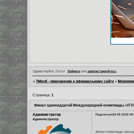
Здравствуйте, Гость!
Войдите
или
зарегистрируйтесь
.
»
ТМехК - приложение к официальному сайту
»
Меропри
Страница:
1
Финал одиннадцатой Международной олимпиады «IT-П
Администратор
Поделиться
18.06.2018 09
Администратор
Финал олимпиады проход