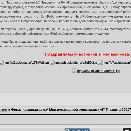
», «Программирование 1C:Предприятие 8», «Программирование: Java», «Администриро
фраструктуры», «Разработка мобильных приложений», «Веб-дизайн», «3D-моделирован
ности», «Доступная среда», «Комфортная среда»), конкурс-выставка свободной робо
ссиональные тонкости», «Soft Робототехники», «Hard Робототехники», «Академическ
руглый стол «IT-образование: вызовы и перспективы (для сопровождающих и приглаш
ли обучающиеся: Доронин Денис (гр.5 ИБАС), Капанжи Арина (гр.6 КСК), руководите
онкурсе свободной робототехники «РобоФабрика» в номинации «Изделие»
иаде были представлены работы в разных номинациях конкурсантов их разных городов
ющиеся заняли 3-е место по России.
Поздравляем участников и желаем новы
ятия
»
Финал одиннадцатой Международной олимпиады «IT-Планета 2017/