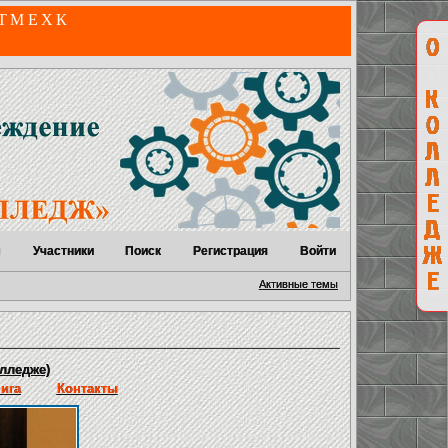
 ТМЕХК
м
Участники
Поиск
Регистрация
Войти
Активные темы
лледже)
нига
Контакты