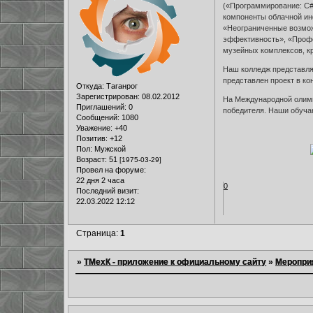
(«Программирование: C#
компоненты облачной ин
«Неограниченные возмож
эффективность», «Профе
музейных комплексов, к
Наш колледж представля
представлен проект в к
Откуда:
Таганрог
Зарегистрирован
: 08.02.2012
На Международной олимп
Приглашений:
0
победителя. Наши обуча
Сообщений:
1080
Уважение:
+40
Позитив:
+12
Пол:
Мужской
Возраст:
51
[1975-03-29]
Провел на форуме:
22 дня 2 часа
0
Последний визит:
22.03.2022 12:12
Страница:
1
»
ТМехК - приложение к официальному сайту
»
Меропри