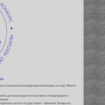
и!»
урса социальной антикоррупционной рекламы на тему «Вместе
нного для организации конструктивного международного
лением.
. подписано шестью государствами – Арменией, Беларусью,