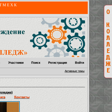
 ТМЕХК
м
Участники
Поиск
Регистрация
Войти
Активные темы
лледже)
нига
Контакты