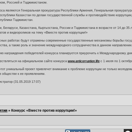
ном, Россией и Таджикистаном.
рса являются Генеральная прокуратура Республики Армения, Генеральная прокуратур
Республики Казахстан по делам государственной службы и противодействию коррупции
спублики Таджикистан.
, Беларуси, Казахстана, Кыргызстана, России и Таджикистана в возрасте от 14 до 35
тов и видеороликов на тему «Вместе против коррупции!»
рсных работах будут отражены современные государственные механизмы борьбы госуд
ства, а также роль и значение международного сотрудничества в данном направлении
ю награждения победителей конкурса планируется приурочить к Международному дню 
ествляться на официальном сайте конкурса
www.anticorruption.life
с 1 июля по 1 октября
тот уникальный проект привлечет внимание к проблеме коррупции не только молодежи
в обществе к ее проявлениям.
тратор (31.05.2019 17:07)
ятия
»
Конкурс «Вместе против коррупции!»