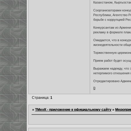
Казахстаном, Кыргызста
Соорганизаторами конку
Республики, Агентство 
борьбе с коррупцией Ре
Конкурсантам из Армении
рекламу в формате плака
Ожидается, что в конку
жизнедеятельности обще
Торжественную церемони
Прием работ будет осущ
Выражаем надежду, что э
нетерпимого отношения 
Отредактировано Админис
0
Страница:
1
»
ТМехК - приложение к официальному сайту
»
Меропри