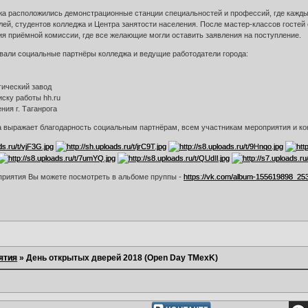
жа расположились демонстрационные станции специальностей и профессий, где кажд
ей, студентов колледжа и Центра занятости населения. После мастер-классов гостей
ция приёмной комиссии, где все желающие могли оставить заявления на поступление.
вали социальные партнёры колледжа и ведущие работодатели города:
гический завод
иску работы hh.ru
ния г. Таганрога
 выражает благодарность социальным партнёрам, всем участникам мероприятия и кон
приятия Вы можете посмотреть в альбоме пруппы -
https://vk.com/album-155619898_25
ятия
»
День открытых дверей 2018 (Open Day TMexK)