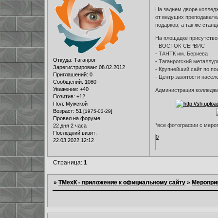
На заднем дворе коллед
от ведущих преподавател
подарков, а так же стан
На площадке присутство
- ВОСТОК-СЕРВИС
- ТАНТК им. Бериева
Откуда:
Таганрог
- Таганрогский металлур
Зарегистрирован
: 08.02.2012
- Крупнейший сайт по по
Приглашений:
0
- Центр занятости населе
Сообщений:
1080
Уважение:
+40
Администрация колледжа
Позитив:
+12
Пол:
Мужской
Возраст:
51
[1975-03-29]
Провел на форуме:
*все фотографии с меро
22 дня 2 часа
Последний визит:
0
22.03.2022 12:12
Страница:
1
»
ТМехК - приложение к официальному сайту
»
Меропри