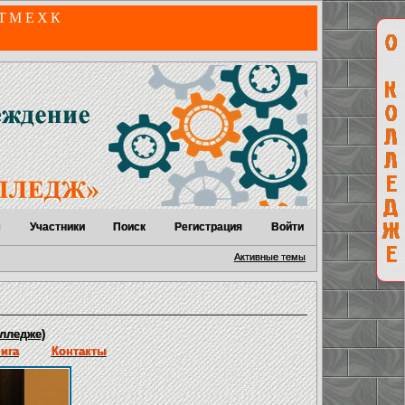
 ТМЕХК
м
Участники
Поиск
Регистрация
Войти
Активные темы
лледже)
нига
Контакты