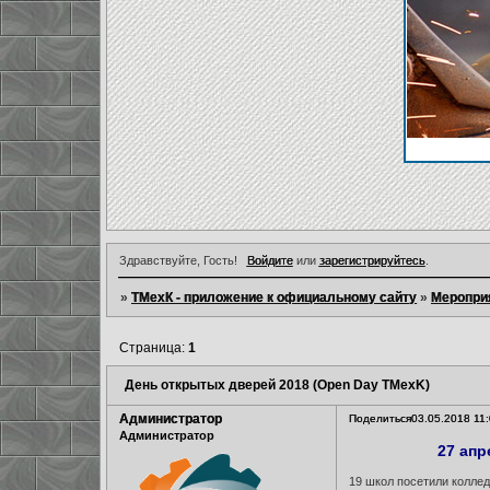
Здравствуйте, Гость!
Войдите
или
зарегистрируйтесь
.
»
ТМехК - приложение к официальному сайту
»
Меропри
Страница:
1
День открытых дверей 2018 (Open Day TMexK)
Администратор
Поделиться
03.05.2018 11
Администратор
27 апр
19 школ посетили коллед