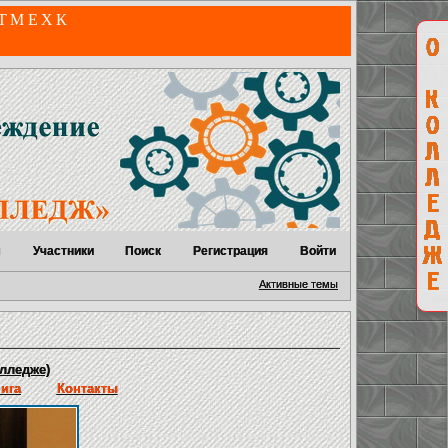
 ТМЕХК
м
Участники
Поиск
Регистрация
Войти
Активные темы
лледже)
нига
Контакты