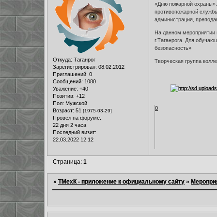
«Дню пожарной охраны». 
противопожарной службы 
администрация, препода
На данном мероприятии 
г.Таганрога. Для обуча
безопасность»
Откуда:
Таганрог
Творческая группа колл
Зарегистрирован
: 08.02.2012
Приглашений:
0
Сообщений:
1080
Уважение:
+40
Позитив:
+12
Пол:
Мужской
0
Возраст:
51
[1975-03-29]
Провел на форуме:
22 дня 2 часа
Последний визит:
22.03.2022 12:12
Страница:
1
»
ТМехК - приложение к официальному сайту
»
Меропри