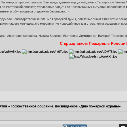
На котором присутствовали: Зам.председателя городской думы г.Таганрога – Галина 
по Ростовской области; Управление защиты от чрезвычайных ситуаций населения и тер
ватели и обучающиеся отделения безопасности.
вручали Благодарственные письма Городской Думы, памятные знаки «100-летие пожа
ющихся нашего колледжа это мероприятие хороший урок для стремления овладения п
еджа: Анастасия Королёва, Никита Беликов, Екатерина Димитренко, Валерий Тепляков
С праздником Пожарные России!
ятия
»
Торжественное собрание, посвященное «Дню пожарной охраны»