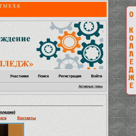
 ТМЕХК
м
Участники
Поиск
Регистрация
Войти
Активные темы
лледже)
нига
Контакты