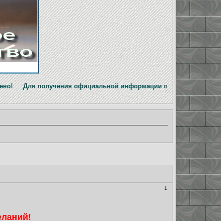
учения официальной информации перейдите на новую версию о
1
еланий!