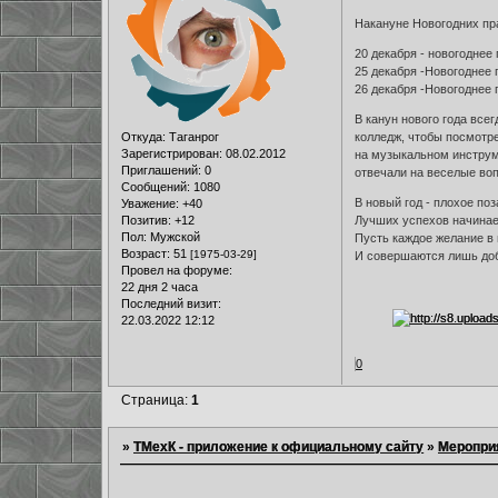
Накануне Новогодних пр
20 декабря - новогодне
25 декабря -Новогоднее
26 декабря -Новогоднее
В канун нового года все
Откуда:
Таганрог
колледж, чтобы посмотре
Зарегистрирован
: 08.02.2012
на музыкальном инструм
Приглашений:
0
отвечали на веселые во
Сообщений:
1080
В новый год - плохое поз
Уважение:
+40
Позитив:
+12
Лучших успехов начинае
Пол:
Мужской
Пусть каждое желание в 
Возраст:
51
[1975-03-29]
И совершаются лишь до
Провел на форуме:
22 дня 2 часа
Последний визит:
22.03.2022 12:12
0
Страница:
1
»
ТМехК - приложение к официальному сайту
»
Меропри