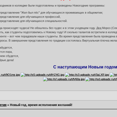
аздников в колледже были подготовлены и проведены Новогодние программы:
е представление "Жил был пёс" для обучающихся проживающих в общежитии;
 представление для обучающихся профессий,
 представление для обучающихся специальностей.
гда происходят чудеса! Не обошлось без чудес и в этом уходящем году. Дед Мороз (С
ть, как студенты подготовились к Новому году! И сколько талантов встретили в коллед
енте – вот чем порадовали наши студенты. Во время представления была проведена в
просы. В завершении представления по традиции состоялась Виртуальная ёлочка жела
абудется,
тся пора,
нем сбудется,
брые дела!
С наступающим Новым годом
ятия
»
Новый год, время исполнения желаний!