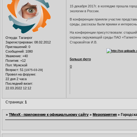
15 декабря 2017г. в колледже прошла го
экологии в России.
В конференции приняли участие представи
среды, рассказы были яркими и интересн
На конференции присутствовали: старший
охраны окружающей среды ПАО «Тагмет» 
Откуда:
Таганрог
Зарегистрирован
: 08.02.2012
Старовойтов И.В.
Приглашений:
0
Сообщений:
1080
Уважение:
+40
Больше фото
Позитив:
+12
Пол:
Мужской
0
Возраст:
51
[1975-03-29]
Провел на форуме:
22 дня 2 часа
Последний визит:
22.03.2022 12:12
Страница:
1
»
ТМехК - приложение к официальному сайту
»
Мероприятия
»
Городск