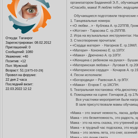
организатором Баданиной Э.Л., обучающи
«Спасибо, мама! Я люблю тебя», ведущими
Обучающиеся подготовили творческие 
1. Танцевальные номера:
• «О любви…» - Кублова А. гр.22ППВ, Гром
• «Жотэм» - Тарасова С. гр.25ППВ.
2. Игра на музыкальных инструментах: Н
Откуда:
Таганрог
3. Стихотворение прочитали:
Зарегистрирован
: 08.02.2012
• «Сердце матери» - Нагорнов Е. гр.19МЛ.
Приглашений:
0
• «Матери» - Кононенко Е. гр.10ПУ.
Сообщений:
1080
• «Мама» - Дрюченко А. гр.10ПУ.
Уважение:
+40
• «Женщина с ребенком на руках» - Бушак
Позитив:
+12
• «Материнская любовь» - Луговая К. гр.2
Пол:
Мужской
• «Материнское сердце» - Кочаров А. гр.1
Возраст:
51
[1975-03-29]
Провел на форуме:
4. Песни исполнили:
22 дня 2 часа
• «Богородица» – Раевская А. гр.9ПУ.
Последний визит:
• «Мама» - Егоров Г. гр.18СПН.
22.03.2022 12:12
5. Театральная постановка: «На дискотек
6. Помощники на сцене: Гончаров Д. гр.17
Все участники мероприятия были награ
В зале присутствовали мамы обучающихс
«Мама – это значит нежность, ласка, добр
Мама – это безмятежность, это радость, к
Мама - это на ночь сказка, это утренний р
Мама – в трудный час подсказка, это мудр
Мама – это зелень лета, это снег, осенний 
Мама – это лучик света,