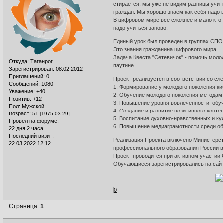
стирается, мы уже не видим разницы учит
граждан. Мы хорошо знаем как себя надо 
В цифровом мире все сложнее и мало кто 
надо учиться заново.
Единый урок был проведен в группах СПО
Это знания гражданина цифрового мира.
Задача Квеста "Сетевичок" - помочь моло
Откуда:
Таганрог
паутине.
Зарегистрирован
: 08.02.2012
Приглашений:
0
Проект реализуется в соответствии со с
Сообщений:
1080
1. Формирование у молодого поколения ки
Уважение:
+40
2. Обучение молодого поколения методам
Позитив:
+12
3. Повышение уровня вовлеченности обуч
Пол:
Мужской
4. Создание и развитие позитивного контен
Возраст:
51
[1975-03-29]
5. Воспитание духовно-нравственных и ку
Провел на форуме:
6. Повышение медиаграмотности среди о
22 дня 2 часа
Последний визит:
Реализация Проекта включено Министерст
22.03.2022 12:12
профессионального образования России в 
Проект проводится при активном участии 
Обучающиеся зарегистрировались на сайт
0
Страница:
1