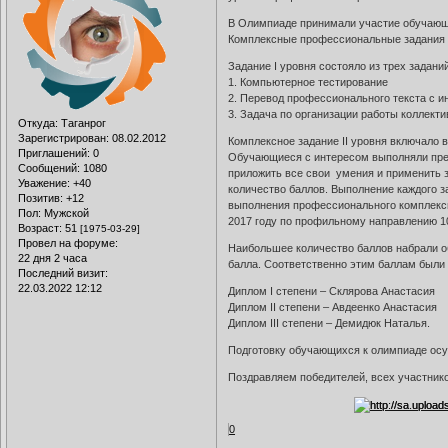
В Олимпиаде принимали участие обучающ
Комплексные профессиональные задания I 
Задание I уровня состояло из трех заданий
1. Компьютерное тестирование
2. Перевод профессионального текста с и
3. Задача по организации работы коллекти
Откуда:
Таганрог
Зарегистрирован
: 08.02.2012
Комплексное задание II уровня включало 
Приглашений:
0
Обучающиеся с интересом выполняли пред
Сообщений:
1080
приложить все свои умения и применить 
Уважение:
+40
количество баллов. Выполнение каждого з
Позитив:
+12
выполнения профессионального комплекс
Пол:
Мужской
2017 году по профильному направлению 1
Возраст:
51
[1975-03-29]
Провел на форуме:
Наибольшее количество баллов набрали об
22 дня 2 часа
балла. Соответственно этим баллам были
Последний визит:
22.03.2022 12:12
Диплом I степени – Склярова Анастасия
Диплом II степени – Авдеенко Анастасия
Диплом III степени – Демидюк Наталья.
Подготовку обучающихся к олимпиаде ос
Поздравляем победителей, всех участник
0