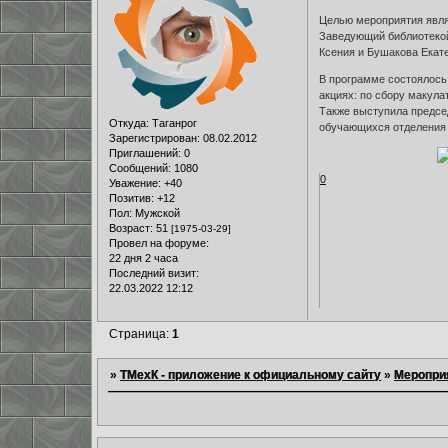
Целью мероприятия явля
Заведующий библиотекой 
Ксения и Бушакова Екат
В программе состоялось
акциях: по сбору макулат
Также выступила предсе
Откуда:
Таганрог
обучающихся отделения 
Зарегистрирован
: 08.02.2012
Приглашений:
0
Сообщений:
1080
0
Уважение:
+40
Позитив:
+12
Пол:
Мужской
Возраст:
51
[1975-03-29]
Провел на форуме:
22 дня 2 часа
Последний визит:
22.03.2022 12:12
Страница:
1
»
ТМехК - приложение к официальному сайту
»
Меропри