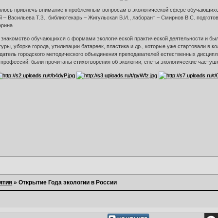
лось привлечь внимание к проблемным вопросам в экологической сфере обучающихс
– Васильева Т.З., библиотекарь – Жигульская В.И., лаборант – Смирнов В.С. подгот
ерина.
 знакомство обучающихся с формами экологической практической деятельности и был
уры, уборке города, утилизации батареек, пластика и др., которые уже стартовали в к
датель городского методического объединения преподавателей естественных дисципл
профессий: были прочитаны стихотворения об экологии, спеты экологические частуш
ятия
»
Открытие Года экологии в России