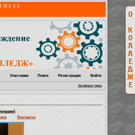
 ТМЕХК
м
Участники
Поиск
Регистрация
Войти
Активные темы
лледже)
нига
Контакты