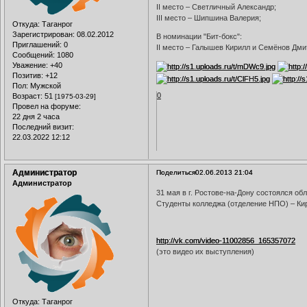
II место – Светличный Александр;
III место – Шипшина Валерия;
Откуда:
Таганрог
Зарегистрирован
: 08.02.2012
В номинации "Бит-бокс":
Приглашений:
0
II место – Галышев Кирилл и Семёнов Дми
Сообщений:
1080
Уважение:
+40
Позитив:
+12
Пол:
Мужской
0
Возраст:
51
[1975-03-29]
Провел на форуме:
22 дня 2 часа
Последний визит:
22.03.2022 12:12
Администратор
Поделиться
02.06.2013 21:04
Администратор
31 мая в г. Ростове-на-Дону состоялся о
Студенты колледжа (отделение НПО) – Ки
http://vk.com/video-11002856_165357072
(это видео их выступления)
Откуда:
Таганрог