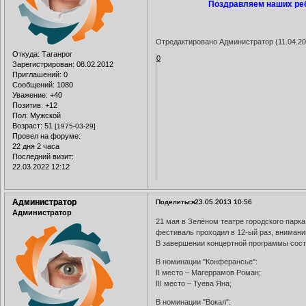
Поздравляем наших ребя
Отредактировано Администратор (11.04.20
Откуда:
Таганрог
0
Зарегистрирован
: 08.02.2012
Приглашений:
0
Сообщений:
1080
Уважение:
+40
Позитив:
+12
Пол:
Мужской
Возраст:
51
[1975-03-29]
Провел на форуме:
22 дня 2 часа
Последний визит:
22.03.2022 12:12
Администратор
Поделиться
23.05.2013 10:56
Администратор
21 мая в Зелёном театре городского парка
фестиваль проходил в 12-ый раз, внимани
В завершении концертной программы сост
В номинации "Конферансье":
II место – Магеррамов Роман;
III место – Туева Яна;
В номинации "Вокал":