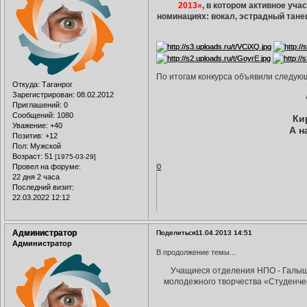
2013»
, в котором активное уч
номинациях: вокал, эстрадный тане
По итогам конкурса объявили следую
Откуда:
Таганрог
Зарегистрирован
: 08.02.2012
Приглашений:
0
Сообщений:
1080
Ки
Уважение:
+40
А н
Позитив:
+12
Пол:
Мужской
Возраст:
51
[1975-03-29]
Провел на форуме:
0
22 дня 2 часа
Последний визит:
22.03.2022 12:12
Администратор
Поделиться
11.04.2013 14:51
Администратор
В продолжение темы...
Учащиеся отделения НПО - Галыше
молодежного творчества «Студенческ