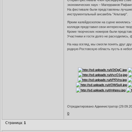
Открыл фестиваль член президиума Совет
экономических наук – Магеррамов Рафаи
На фестивале были представлены лучшие 
инструментальный ансамбль "Альтаир".
Ярким калейдоскопом на сцене менялись т
колледж представил свои интересные тво
Кроме творческих номеров были представ
Участники и гости долго не расходились,
На наш взгляд, мы смогли понять друг др
родную Ростовскую область пусть в небо
Отредактировано Администратор (29.09.20
0
Страница:
1