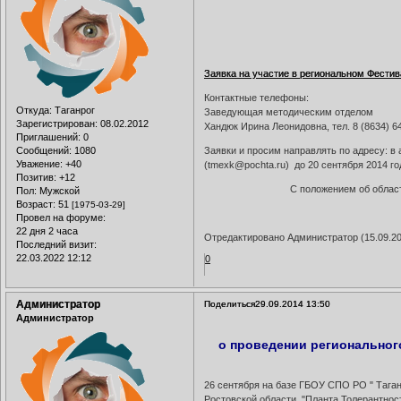
Заявка на участие в региональном Фести
Контактные телефоны:
Откуда:
Таганрог
Заведующая методическим отделом
Зарегистрирован
: 08.02.2012
Хандюк Ирина Леонидовна, тел. 8 (8634) 6
Приглашений:
0
Сообщений:
1080
Заявки и просим направлять по адресу: в
Уважение:
+40
(tmexk@pochta.ru) до 20 сентября 2014 го
Позитив:
+12
С положением об облас
Пол:
Мужской
Возраст:
51
[1975-03-29]
Провел на форуме:
22 дня 2 часа
Отредактировано Администратор (15.09.20
Последний визит:
22.03.2022 12:12
0
Администратор
Поделиться
29.09.2014 13:50
Администратор
о проведении регионально
26 сентября на базе ГБОУ СПО РО " Тага
Ростовской области "Планта Толерантност