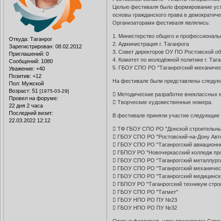
Целью фестиваля было формирование уста
основы гражданского права в демократиче
Организаторами фестиваля являлись:
1. Министерство общего и профессиональ
Откуда:
Таганрог
2. Администрация г. Таганрога
Зарегистрирован
: 08.02.2012
3. Совет директоров ОУ ПО Ростовской обл
Приглашений:
0
4. Комитет по молодёжной политике г. Таг
Сообщений:
1080
5. ГБОУ СПО РО "Таганрогский механичес
Уважение:
+40
Позитив:
+12
На фестивале были представлены следую
Пол:
Мужской
Возраст:
51
[1975-03-29]
 Методические разработке внеклассных 
Провел на форуме:
 Творческие художественные номера.
22 дня 2 часа
Последний визит:
В фестивале приняли участие следующие 
22.03.2022 12:12
 ТФ ГБОУ СПО РО "Донской строительны
 ГБОУ СПО РО "Ростовский-на-Дону Авт
 ГБОУ СПО РО "Таганрогский авиационны
 ГБПОУ РО "Новочеркасский колледж пр
 ГБОУ СПО РО "Таганрогский металлург
 ГБОУ СПО РО "Таганрогский механичес
 ГБОУ СПО РО "Таганрогский медицинск
 ГБПОУ РО "Таганрогский техникум строи
 ГБОУ СПО РО "Тагмет"
 ГБОУ НПО РО ПУ №23
 ГБОУ НПО РО ПУ №32