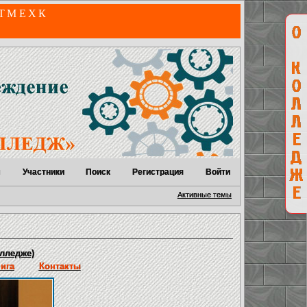
 ТМЕХК
м
Участники
Поиск
Регистрация
Войти
Активные темы
лледже)
нига
Контакты