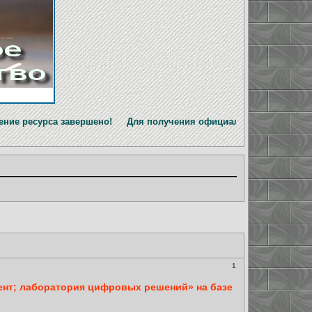
вершено! Для получения официальной информации перейдите н
1
ент; лаборатория цифровых решений» на базе