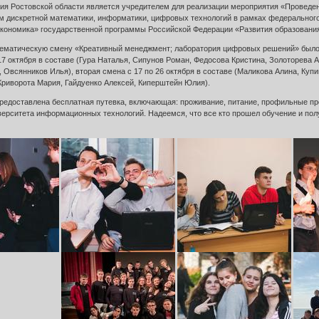
ия Ростовской области является учредителем для реализации мероприятия «Проведен
 дискретной математики, информатики, цифровых технологий в рамках федеральног
ономика» государственной программы Российской Федерации «Развития образовани
тематическую смену «Креативный менеджмент; лаборатория цифровых решений» было 
17 октября в составе (Гура Наталья, Сипунов Роман, Федосова Кристина, Золоторева
 Овсянников Илья), вторая смена с 17 по 26 октября в составе (Маликова Алина, Куп
Криворота Мария, Гайдуенко Алексей, Киперштейн Юлия).
редоставлена бесплатная путевка, включающая: проживание, питание, профильные п
верситета информационных технологий. Надеемся, что все кто прошел обучение и пол