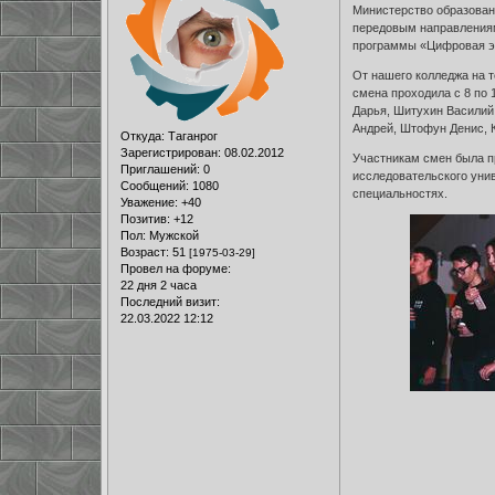
Министерство образован
передовым направлениям
программы «Цифровая эк
От нашего колледжа на 
смена проходила с 8 по 
Дарья, Шитухин Василий,
Андрей, Штофун Денис, 
Откуда:
Таганрог
Зарегистрирован
: 08.02.2012
Участникам смен была п
Приглашений:
0
исследовательского уни
Сообщений:
1080
специальностях.
Уважение:
+40
Позитив:
+12
Пол:
Мужской
Возраст:
51
[1975-03-29]
Провел на форуме:
22 дня 2 часа
Последний визит:
22.03.2022 12:12