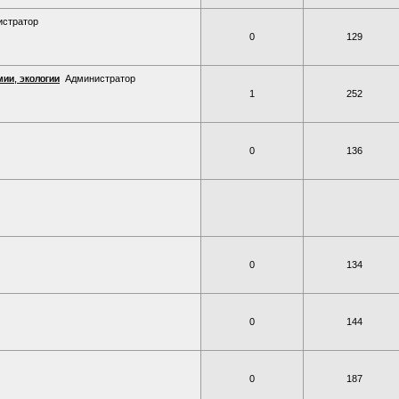
истратор
0
129
ии, экологии
Администратор
1
252
0
136
0
134
0
144
0
187