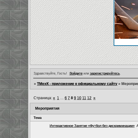
Здравствуйте, Гость!
Войдите
или
зарегистрируйтесь
.
»
ТМехК - приложение к официальному сайту
»
Меропри
Страница:
«
1
…
6
7
8
9
10
11
12
»
Мероприятия
Тема
Интерактивное Занятие «Футбол без дискриминации»