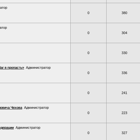
атор
0
380
атор
0
304
0
330
аг в пропасть»
Администратор
0
336
0
241
ловича Чехова
Администратор
0
223
едерации
Администратор
0
327