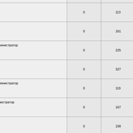
0
113
0
161
инистратор
0
225
0
327
министратор
0
119
истратор
0
167
0
158