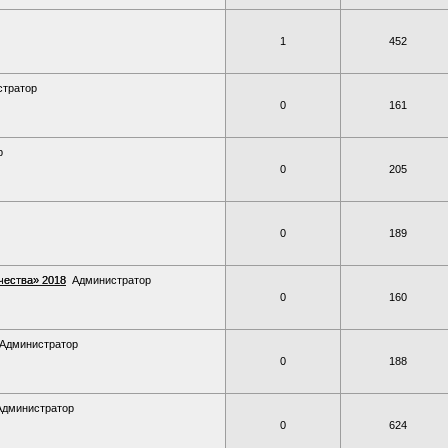
1
452
стратор
0
161
р
0
205
0
189
чества» 2018
Администратор
0
160
Администратор
0
188
Администратор
0
624