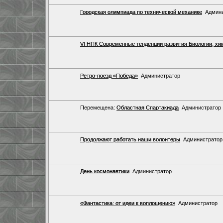
Городская олимпиада по технической механике
Админ
VI НПК Современные тенденции развития Биологии, хим
Ретро-поезд «Победа»
Администратор
Перемещена:
Областная Спартакиада
Администратор
Продолжают работать наши волонтеры
Администратор
День космонавтики
Администратор
«Фантастика: от идеи к воплощению»
Администратор