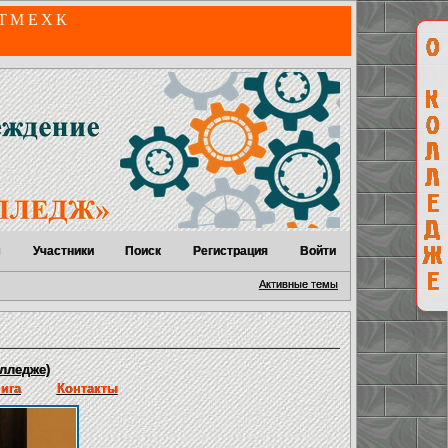
 ТМЕХК
м
Участники
Поиск
Регистрация
Войти
Активные темы
лледже)
нига
Контакты